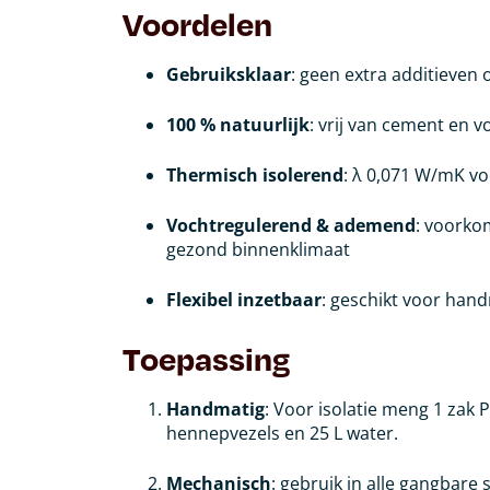
Voordelen
Gebruiksklaar
: geen extra additieven
100 % natuurlijk
: vrij van cement en v
Thermisch isolerend
: λ 0,071 W/mK v
Vochtregulerend & ademend
: voorko
gezond binnenklimaat
Flexibel inzetbaar
: geschikt voor han
Toepassing
Handmatig
: Voor isolatie meng 1 zak 
hennepvezels en 25 L water.
Mechanisch
: gebruik in alle gangbar