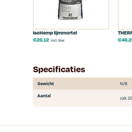
IsoHemp lijmmortel
THERM
€
26.12
€
48.2
incl. btw
Specificaties
Gewicht
N/B
Aantal
zak 20