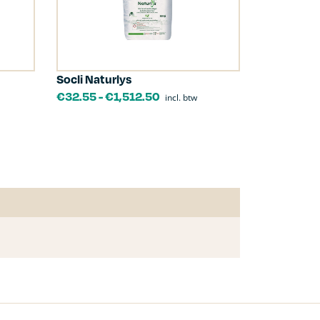
Socli Naturlys
€
32.55
-
€
1,512.50
incl. btw