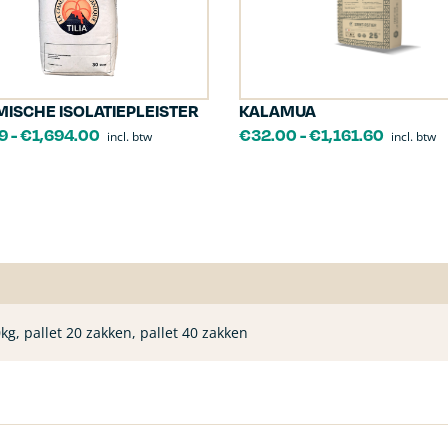
ISCHE ISOLATIEPLEISTER
KALAMUA
9
-
€
1,694.00
€
32.00
-
€
1,161.60
incl. btw
incl. btw
kg, pallet 20 zakken, pallet 40 zakken