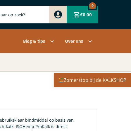
0
Zwart
€
0.00
Wit
Grijs
Contact
Overige pigmenten
Assortiment
Blog & tips
Over ons
Zomerstop bij de KALKSHOP
gebruiksklaar bindmiddel op basis van
chtkalk. ISOHemp ProKalk is direct