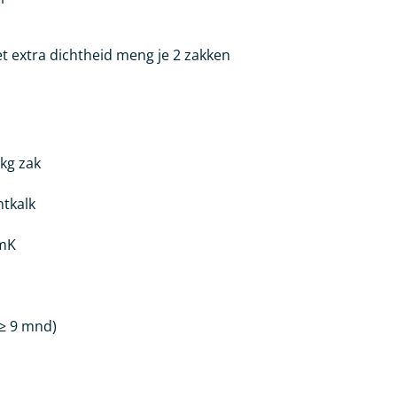
 extra dichtheid meng je 2 zakken
 kg zak
htkalk
/mK
 ≥ 9 mnd)