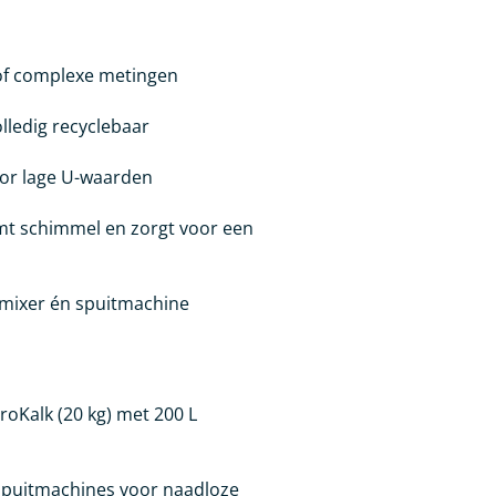
 of complexe metingen
olledig recyclebaar
oor lage U-waarden
mt schimmel en zorgt voor een
dmixer én spuitmachine
ProKalk (20 kg) met 200 L
e spuitmachines voor naadloze