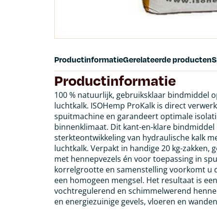
Productinformatie
Gerelateerde producten
S
Productinformatie
100 % natuurlijk, gebruiksklaar bindmiddel o
luchtkalk. ISOHemp ProKalk is direct verwe
spuitmachine en garandeert optimale isolati
binnenklimaat. Dit kant-en-klare bindmiddel
sterkteontwikkeling van hydraulische kalk
luchtkalk. Verpakt in handige 20 kg-zakken,
met hennepvezels én voor toepassing in spu
korrelgrootte en samenstelling voorkomt u d
een homogeen mengsel. Het resultaat is een 
vochtregulerend en schimmelwerend hennep
en energiezuinige gevels, vloeren en wanden