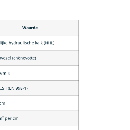
Waarde
ijke hydraulische kalk (NHL)
vezel (chènevotte)
W/m·K
CS I (EN 998-1)
 cm
/m² per cm