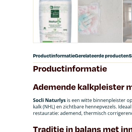
Productinformatie
Gerelateerde producten
S
Productinformatie
Ademende kalkpleister 
Socli Naturlys
is een witte binnenpleister op
kalk (NHL) en zichtbare hennepvezels. Ideaa
restauratie: ademend, thermisch corrigerend
Traditie in balans met in