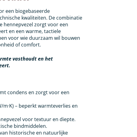
voor een biogebaseerde
chnische kwaliteiten. De combinatie
are hennepvezel zorgt voor een
eert en een warme, tactiele
worpen voor wie duurzaam wil bouwen
onheid of comfort.
armte vasthoudt en het
eert.
mt condens en zorgt voor een
 W/m·K) – beperkt warmteverlies en
nnepvezel voor textuur en diepte.
tische bindmiddelen.
van historische en natuurlijke