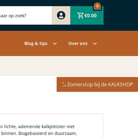
0
Zwart
€
0.00
Wit
Grijs
Contact
Overige pigmenten
Assortiment
Blog & tips
Over ons
Zomerstop bij de KALKSHOP
een lichte, ademende kalkpleister met
 binnen. Biogebaseerd en duurzaam,