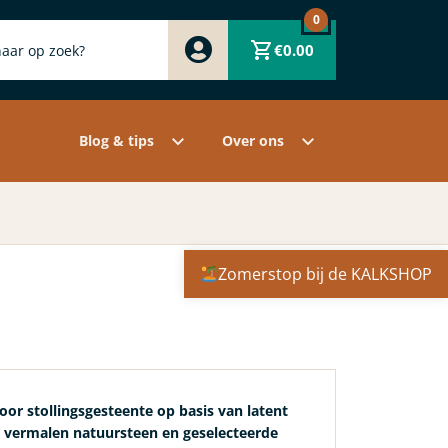
0
Zwart
€
0.00
Wit
Grijs
Contact
Overige pigmenten
Assortiment
Blog & tips
Over ons
Zomerstop bij de KALKSHOP
oor stollingsgesteente op basis van latent
, vermalen natuursteen en geselecteerde