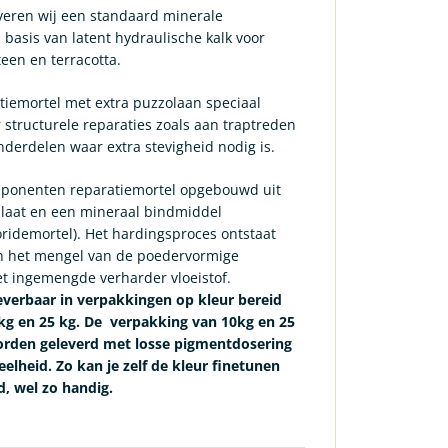
veren wij een standaard minerale
 basis van latent hydraulische kalk voor
een en terracotta.
tiemortel met extra puzzolaan speciaal
structurele reparaties zoals aan traptreden
nderdelen waar extra stevigheid nodig is.
onenten reparatiemortel opgebouwd uit
laat en een mineraal bindmiddel
oridemortel). Het hardingsproces ontstaat
an het mengel van de poedervormige
t ingemengde verharder vloeistof.
verbaar in verpakkingen op kleur bereid
0 kg en 25 kg. De verpakking van 10kg en 25
rden geleverd met losse pigmentdosering
elheid. Zo kan je zelf de kleur finetunen
, wel zo handig.