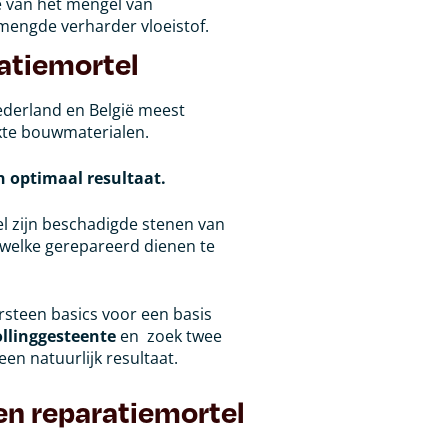
e van het mengel van
engde verharder vloeistof.
atiemortel
ederland en België meest
kte bouwmaterialen.
n optimaal resultaat.
l zijn beschadigde stenen van
welke gerepareerd dienen te
rsteen basics voor een basis
ollinggesteente
en zoek twee
n natuurlijk resultaat.
en reparatiemortel