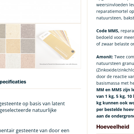
weersinvloeden le
reparatiemortel op
natuursteen, bakst
Code MMS,
repara
bedoeld voor meer 
of zwaar belaste o
Amonit:
Twee comp
natuursteen granu
(Zinkoxide/zinkchl
door de reactie v
pecificaties
basismassa met he
MM en MMS zijn le
van 1 kg, 5 kg, 1
kg kunnen ook wo
gesteente op basis van latent
per bestelde hoeve
geselecteerde natuurlijke
aan de ondergrond
Hoeveelheid
imentair gesteente van door een