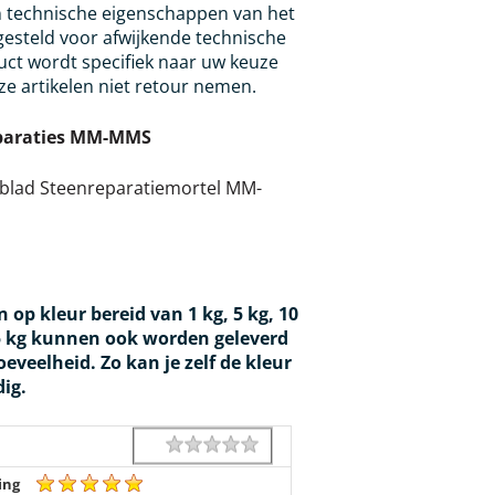
n technische eigenschappen van het
 gesteld voor afwijkende technische
uct wordt specifiek naar uw keuze
ze artikelen niet retour nemen.
eparaties MM-MMS
eblad Steenreparatiemortel MM-
op kleur bereid van 1 kg, 5 kg, 10
25 kg kunnen ook worden geleverd
veelheid. Zo kan je zelf de kleur
ig.
1 star
2 stars
3 stars
4 stars
5 stars
Rating
ing