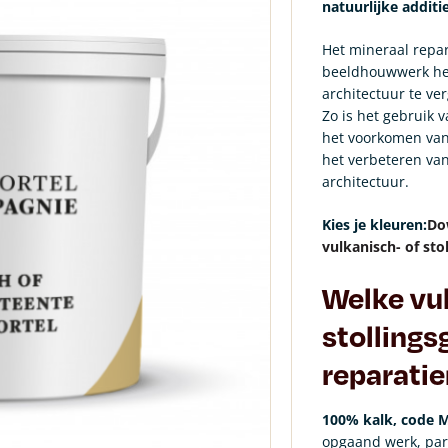
natuurlijke addit
Het mineraal repa
beeldhouwwerk hee
architectuur te ver
Zo is het gebruik 
het voorkomen van
het verbeteren van
architectuur.
Kies je kleuren:
Do
vulkanisch- of sto
Welke vu
stollings
reparatie
100% kalk, code
opgaand werk, par