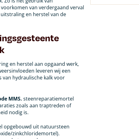
 Zo is het gebruik van
t voorkomen van verdergaand verval
uitstraling en herstel van de
lingsgesteente
ik
ring en herstel aan opgaand werk,
eersinvloeden leveren wij een
 van hydraulische kalk voor
code MMS.
steenreparatiemortel
raties zoals aan traptreden of
eid nodig is.
l opgebouwd uit natuursteen
xide/zinkchloridemortel).