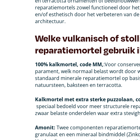
en terracotta ornamenten of beeldhouwwerk.
reparatiemortels zowel functioneel door he
en/of esthetisch door het verbeteren van de 
architectuur.
Welke vulkanisch of stol
reparatiemortel gebruik 
100% kalkmortel, code MM,
:Voor conserve
parament, welk normaal belast wordt door w
standaard minerale reparatiemortel op basis
natuursteen, baksteen en terracotta.
Kalkmortel met extra sterke puzzolaan, 
speciaal bedoeld voor meer structurele repa
zwaar belaste onderdelen waar extra stevigh
Amonit:
Twee componenten reparatiemorte
granulaat en een mineraal bindmiddel (Zinko