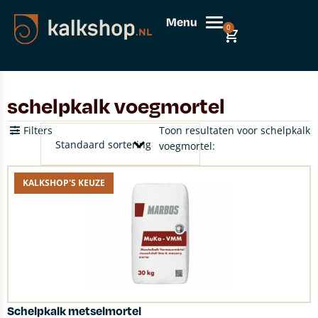
Menu
0
schelpkalk voegmortel
Filters
Toon resultaten voor schelpkalk
voegmortel:
KALKSHOP'S KEUZE
Schelpkalk metselmortel