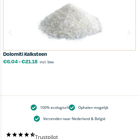
Dolomiti Kalksteen
U
€
6.04
-
€
21.18
incl. btw
100% ecologisch
Ophalen mogelijk
Verzenden naar Nederland & België
Trustpilot