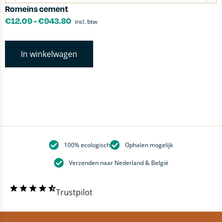
Romeins cement
D
€
12.09
-
€
943.80
incl. btw
In winkelwagen
100% ecologisch
Ophalen mogelijk
Verzenden naar Nederland & België
Trustpilot