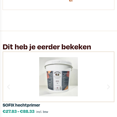
er
Dit heb je eerder bekeken
SOFIX hechtprimer
H
€
27.83
-
€
88.33
incl. btw