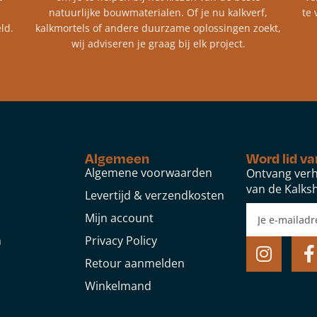
natuurlijke bouwmaterialen. Of je nu kalkverf,
te 
ld.
kalkmortels of andere duurzame oplossingen zoekt,
wij adviseren je graag bij elk project.​
Algemeen
Word lid va
Algemene voorwaarden
Ontvang verh
van de Kalksh
Levertijd & verzendkosten
Mijn account
n
Privacy Policy
Retour aanmelden
Winkelmand