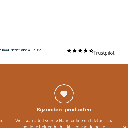
 naar Nederland & België
Trustpilot
Bijzondere producten
en
We staan altijd voor je klaar, online en telefonisch,
t
om je te helpen bij het kiezen van de beste
ve