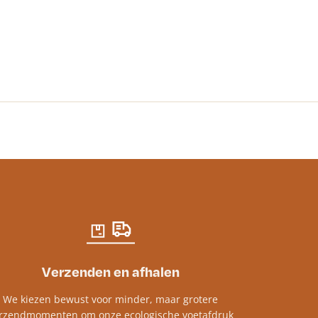
Indiaas Zwart
€
6.04
-
€
13.8
Verzenden en afhalen
We kiezen bewust voor minder, maar grotere
rzendmomenten om onze ecologische voetafdruk