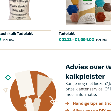
ech kalk Tadelakt
Tadelakt
7
€
21.18
-
€
1,694.00
incl. btw
incl. btw
Advies over 
kalkpleister
Kan je nog niet kiezen? 
onze
klantenservice
. Of
meer informatie.
Handige tips en tri
Alles voor de DIY-er