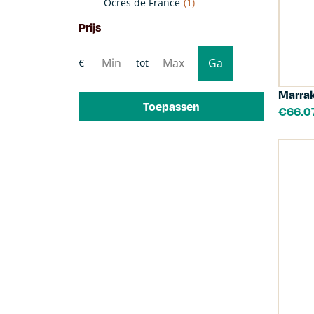
Ocres de France
(1)
Prijs
Marrak
Toepassen
€
66.0