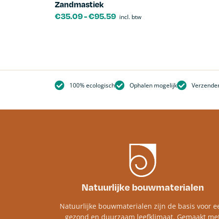
Zandmastiek
€
35.09
-
€
95.59
incl. btw
100% ecologisch
Ophalen mogelijk
Verzenden
Natuurlijke bouwmaterialen
Natuurlijke bouwmaterialen zijn de basis voor e
gezond en duurzaam leefklimaat. Gemaakt me