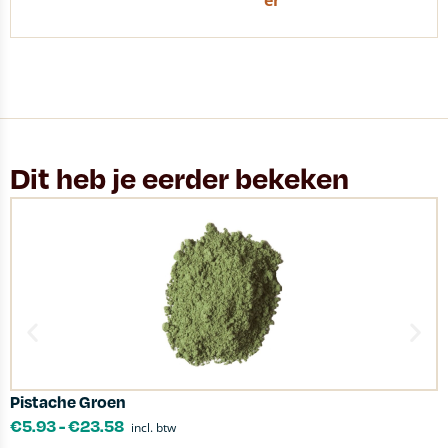
er
Dit heb je eerder bekeken
Pistache Groen
D
€
5.93
-
€
23.58
incl. btw