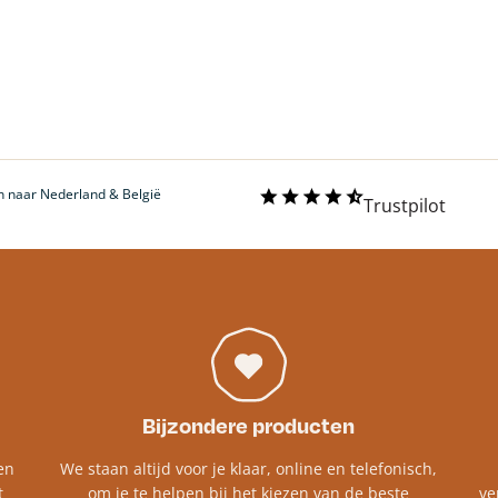
 naar Nederland & België
Trustpilot
Bijzondere producten
en
We staan altijd voor je klaar, online en telefonisch,
t
om je te helpen bij het kiezen van de beste
ve