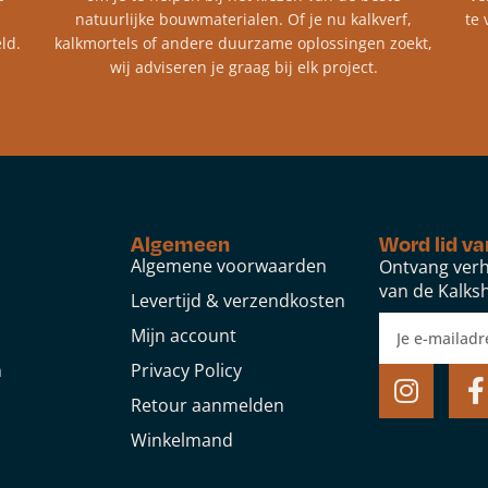
natuurlijke bouwmaterialen. Of je nu kalkverf,
te 
ld.
kalkmortels of andere duurzame oplossingen zoekt,
wij adviseren je graag bij elk project.​
Algemeen
Word lid va
Algemene voorwaarden
Ontvang verh
van de Kalksh
Levertijd & verzendkosten
Mijn account
n
Privacy Policy
Retour aanmelden
Winkelmand