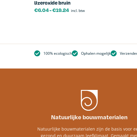
IJzeroxide bruin
€
6.04
-
€
19.24
incl. btw
100% ecologisch
Ophalen mogelijk
Verzenden
Natuurlijke bouwmaterialen
Natuurlijke bouwmaterialen zijn de basis voor e
gezond en duurzaam leefklimaat. Gemaakt me