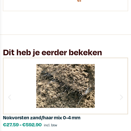
er
Dit heb je eerder bekeken
Nokvorsten zand/haar mix 0-4 mm
I
€
27.59
-
€
592.90
incl. btw