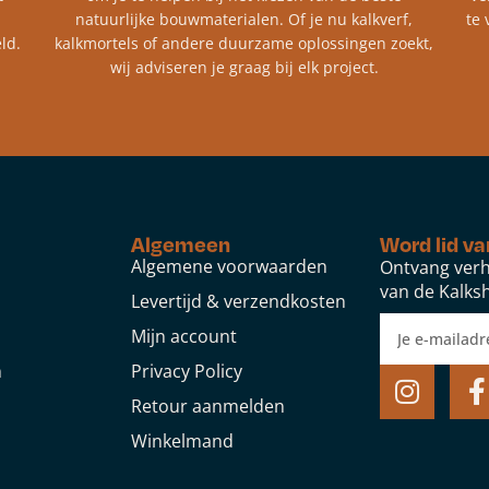
natuurlijke bouwmaterialen. Of je nu kalkverf,
te 
ld.
kalkmortels of andere duurzame oplossingen zoekt,
wij adviseren je graag bij elk project.​
Algemeen
Word lid va
Algemene voorwaarden
Ontvang verh
van de Kalksh
Levertijd & verzendkosten
Mijn account
n
Privacy Policy
Retour aanmelden
Winkelmand