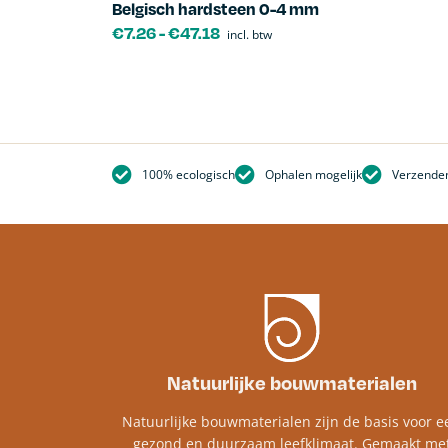
Belgisch hardsteen 0-4 mm
€
7.26
-
€
47.18
incl. btw
100% ecologisch
Ophalen mogelijk
Verzenden
Natuurlijke bouwmaterialen
Natuurlijke bouwmaterialen zijn de basis voor e
gezond en duurzaam leefklimaat. Gemaakt me