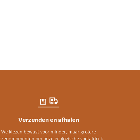
TEMPO
€
7.25
incl. btw
Verzenden en afhalen
We kiezen bewust voor minder, maar grotere
rzendmomenten om onze ecologische voetafdruk