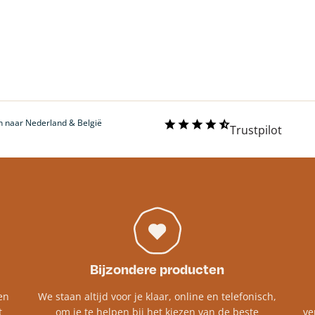
 naar Nederland & België
Trustpilot
Bijzondere producten
en
We staan altijd voor je klaar, online en telefonisch,
t
om je te helpen bij het kiezen van de beste
ve