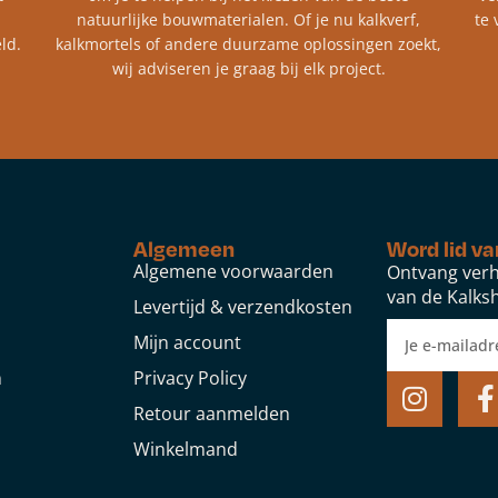
natuurlijke bouwmaterialen. Of je nu kalkverf,
te 
ld.
kalkmortels of andere duurzame oplossingen zoekt,
wij adviseren je graag bij elk project.​
Algemeen
Word lid va
Algemene voorwaarden
Ontvang verh
van de Kalksh
Levertijd & verzendkosten
Mijn account
n
Privacy Policy
Retour aanmelden
Winkelmand