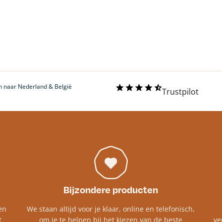
 naar Nederland & België
Trustpilot
Bijzondere producten
en
We staan altijd voor je klaar, online en telefonisch,
t
om je te helpen bij het kiezen van de beste
ve