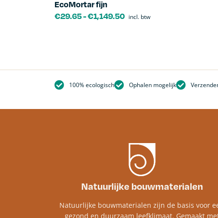
EcoMortar fijn
€
29.65
-
€
1,149.50
incl. btw
100% ecologisch
Ophalen mogelijk
Verzenden
Natuurlijke bouwmaterialen
Natuurlijke bouwmaterialen zijn de basis voor e
gezond en duurzaam leefklimaat. Gemaakt me