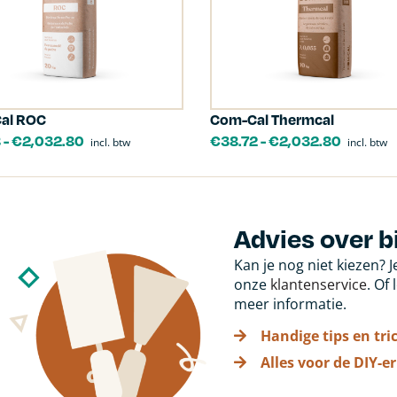
al ROC
Com-Cal Thermcal
8
-
€
2,032.80
€
38.72
-
€
2,032.80
incl. btw
incl. btw
Advies over 
Kan je nog niet kiezen? 
onze
klantenservice
. Of
meer informatie.
Handige tips en tri
Alles voor de DIY-er