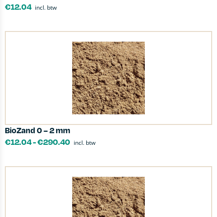
€
12.04
incl. btw
BioZand 0 – 2 mm
€
12.04
-
€
290.40
incl. btw