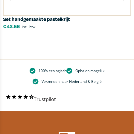
Set handgemaakte pastelkrijt
L
€
43.56
incl. btw
100% ecologisch
Ophalen mogelijk
Verzenden naar Nederland & België
Trustpilot