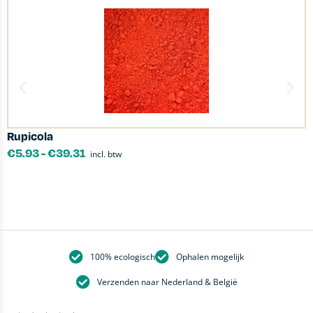
Rupicola
P
€
5.93
-
€
39.31
incl. btw
100% ecologisch
Ophalen mogelijk
Verzenden naar Nederland & België