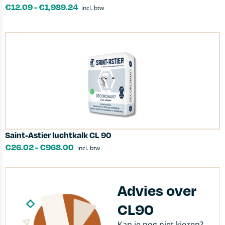
€
12.09
-
€
1,989.24
incl. btw
Saint-Astier luchtkalk CL 90
€
26.02
-
€
968.00
incl. btw
Advies over
CL90
Kan je nog niet kiezen?