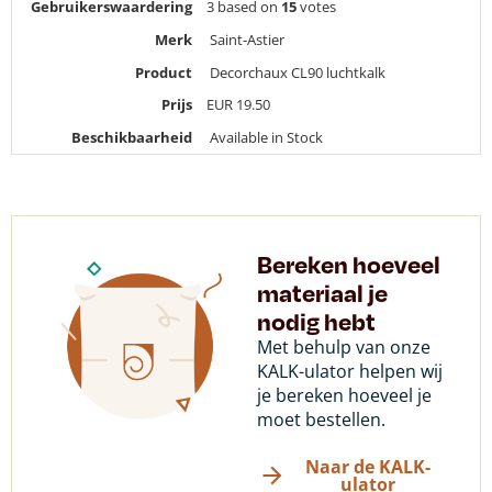
Gebruikerswaardering
3
based on
15
votes
Merk
Saint-Astier
Product
Decorchaux CL90 luchtkalk
Prijs
EUR
19.50
Beschikbaarheid
Available in Stock
Bereken hoeveel
materiaal je
nodig hebt
Met behulp van onze
KALK-ulator helpen wij
je bereken hoeveel je
moet bestellen.
Naar de KALK-
ulator