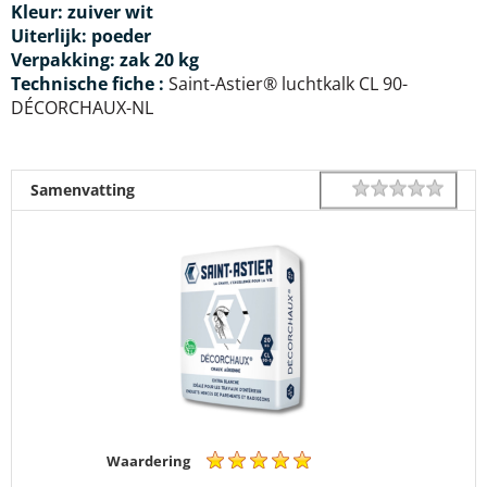
Kleur:
zuiver wit
Uiterlijk: poeder
Verpakking:
zak 20 kg
Technische fiche :
Saint-Astier® luchtkalk CL 90-
DÉCORCHAUX-NL
1 star
2 star
3 star
4 star
5 star
Rating
Samenvatting
Waardering