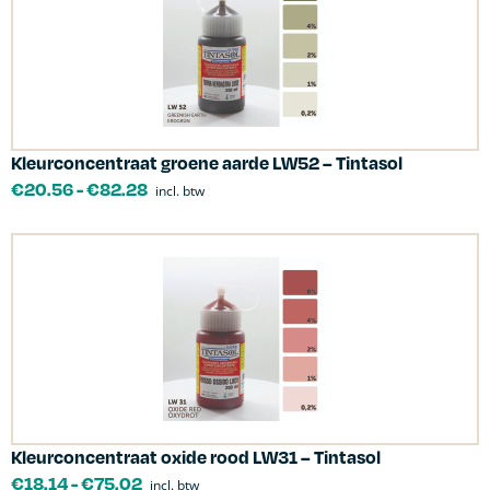
Kleurconcentraat groene aarde LW52 – Tintasol
€
20.56
-
€
82.28
incl. btw
Kleurconcentraat oxide rood LW31 – Tintasol
€
18.14
-
€
75.02
incl. btw