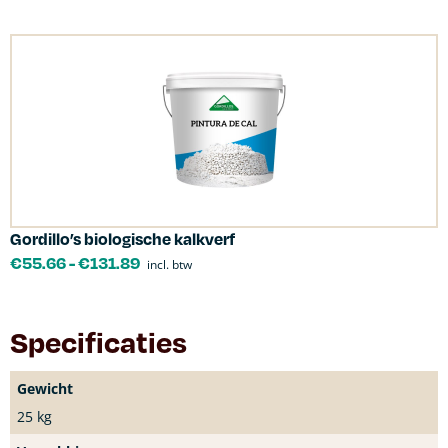
Gordillo’s biologische kalkverf
€
55.66
-
€
131.89
incl. btw
Specificaties
Gewicht
25 kg