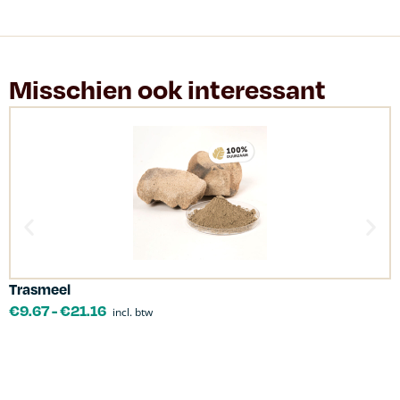
Misschien ook interessant
Trasmeel
C
€
9.67
-
€
21.16
incl. btw