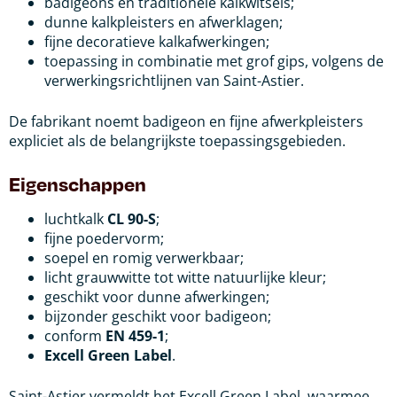
badigeons en traditionele kalkwitsels;
dunne kalkpleisters en afwerklagen;
fijne decoratieve kalkafwerkingen;
toepassing in combinatie met grof gips, volgens de
verwerkingsrichtlijnen van Saint-Astier.
De fabrikant noemt badigeon en fijne afwerkpleisters
expliciet als de belangrijkste toepassingsgebieden.
Eigenschappen
luchtkalk
CL 90-S
;
fijne poedervorm;
soepel en romig verwerkbaar;
licht grauwwitte tot witte natuurlijke kleur;
geschikt voor dunne afwerkingen;
bijzonder geschikt voor badigeon;
conform
EN 459-1
;
Excell Green Label
.
Saint-Astier vermeldt het Excell Green Label, waarmee