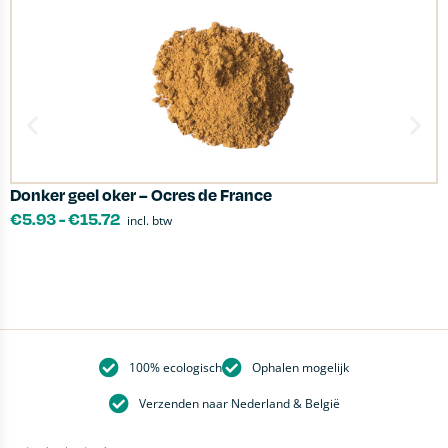
Donker geel oker – Ocres de France
A
€
5.93
-
€
15.72
incl. btw
100% ecologisch
Ophalen mogelijk
Verzenden naar Nederland & België