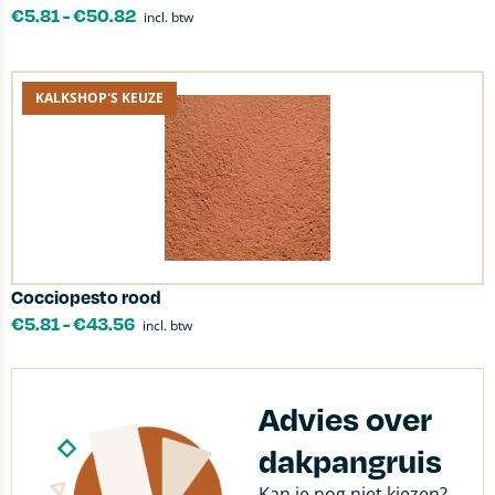
€
5.81
-
€
50.82
incl. btw
KALKSHOP'S KEUZE
Cocciopesto rood
€
5.81
-
€
43.56
incl. btw
Advies over
dakpangruis
Kan je nog niet kiezen?