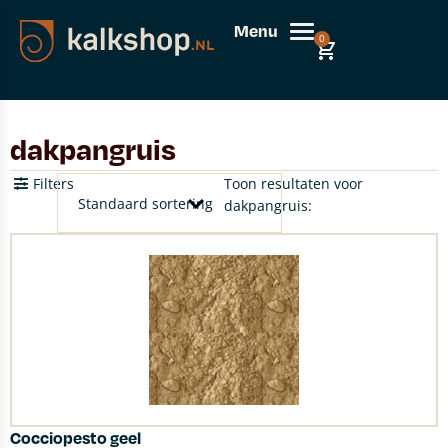
Menu
0
dakpangruis
Filters
Toon resultaten voor
dakpangruis:
Cocciopesto geel