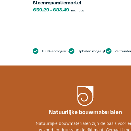
Steenreparatiemortel
€
59.29
-
€
83.49
incl. btw
100% ecologisch
Ophalen mogelijk
Verzenden
Natuurlijke bouwmaterialen
Natuurlijke bouwmaterialen zijn de basis voor e
gezond en duurzaam leefklimaat. Gemaakt me