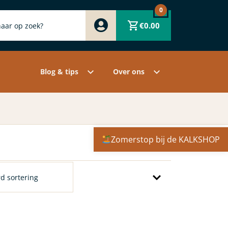
0
Zwart
€
0.00
Wit
Grijs
Contact
Overige pigmenten
Assortiment
Blog & tips
Over ons
Zomerstop bij de KALKSHOP