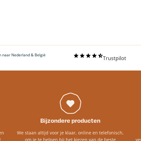
 naar Nederland & België
Trustpilot
Bijzondere producten
en
We staan altijd voor je klaar, online en telefonisch,
t
om je te helpen bij het kiezen van de beste
ve