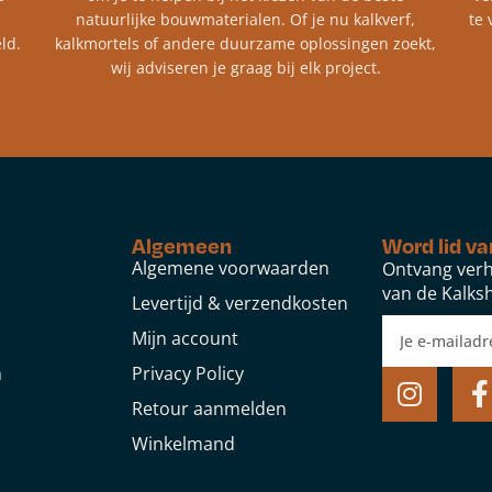
natuurlijke bouwmaterialen. Of je nu kalkverf,
te 
ld.
kalkmortels of andere duurzame oplossingen zoekt,
wij adviseren je graag bij elk project.​
Algemeen
Word lid va
Algemene voorwaarden
Ontvang verh
van de Kalksh
Levertijd & verzendkosten
Mijn account
n
Privacy Policy
Retour aanmelden
Winkelmand