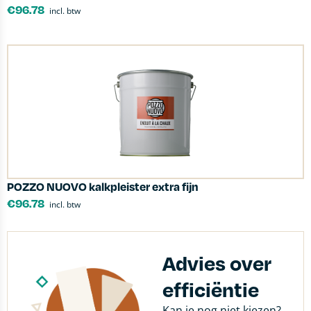
€
96.78
incl. btw
POZZO NUOVO kalkpleister extra fijn
€
96.78
incl. btw
Advies over
efficiëntie
Kan je nog niet kiezen?