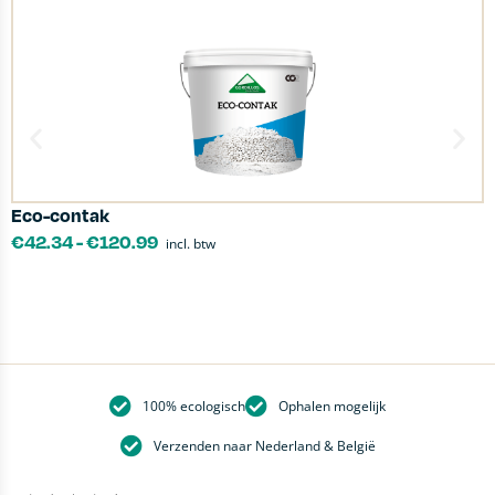
Eco-contak
T
€
42.34
-
€
120.99
incl. btw
100% ecologisch
Ophalen mogelijk
Verzenden naar Nederland & België