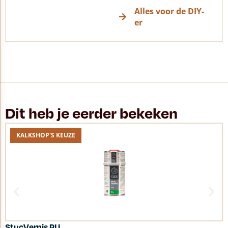
Alles voor de DIY-
er
Dit heb je eerder bekeken
KALKSHOP'S KEUZE
StucVernis PU
A