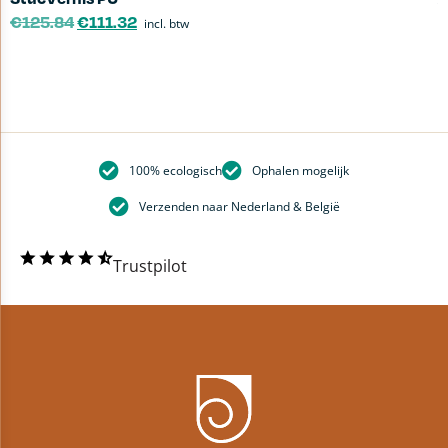
€
125.84
€
111.32
incl. btw
100% ecologisch
Ophalen mogelijk
Verzenden naar Nederland & België
Trustpilot