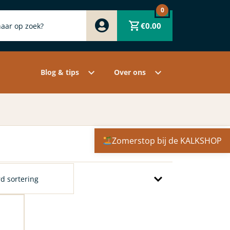
0
Zwart
€
0.00
Wit
Grijs
Contact
Overige pigmenten
Assortiment
Blog & tips
Over ons
Zomerstop bij de KALKSHOP