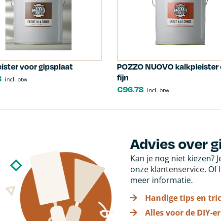
eister voor gipsplaat
POZZO NUOVO kalkpleister 
fijn
8
incl. btw
€
96.78
incl. btw
Advies over g
Kan je nog niet kiezen? 
onze
klantenservice
. Of
meer informatie.
Handige tips en tri
Alles voor de DIY-er