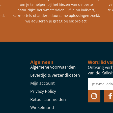
t
om je te helpen bij het kiezen van de beste
ve
natuurlijke bouwmaterialen. Of je nu kalkverf,
te 
ld.
kalkmortels of andere duurzame oplossingen zoekt,
wij adviseren je graag bij elk project.​
Algemeen
Word lid va
Algemene voorwaarden
Ontvang verh
van de Kalksh
Levertijd & verzendkosten
Mijn account
n
Privacy Policy
Retour aanmelden
Winkelmand