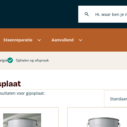
elakt
r steenhouwers
ht- en zoutonderzoek
Kaleiverf
Hobby
ctiemortels
r reparatiemortels
-analyse historische mortel
Kalkkwasten
Merchandise
lerende kalkmortel
r restaurateurs
erzoek naar steenachtige
Kalkverf accessoires
ze merken
Klantenservice
erialen
ciale kalkmortels
leuren en retoucheren
ndleidingen
rografisch mortel onderzoek
htmiddelen
Levertijd & verzendkosten
Steenreparatie
Aanvullend
elgië
Ophalen op afspraak
splaat
sultaten voor gipsplaat: