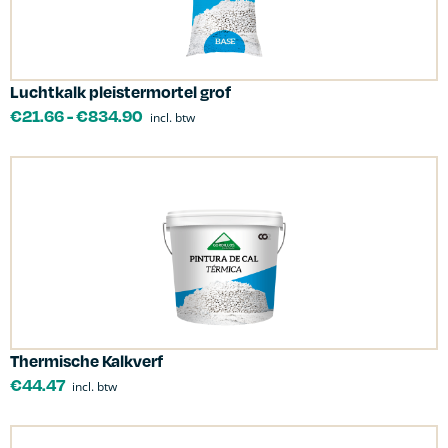
Luchtkalk pleistermortel grof
€
21.66
-
€
834.90
incl. btw
Thermische Kalkverf
€
44.47
incl. btw