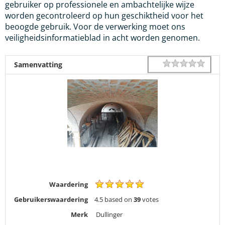
gebruiker op professionele en ambachtelijke wijze
worden gecontroleerd op hun geschiktheid voor het
beoogde gebruik. Voor de verwerking moet ons
veiligheidsinformatieblad in acht worden genomen.
1 star
2 star
3 star
4 star
5 star
Rating
Samenvatting
Waardering
Gebruikerswaardering
4.5
based on
39
votes
Merk
Dullinger