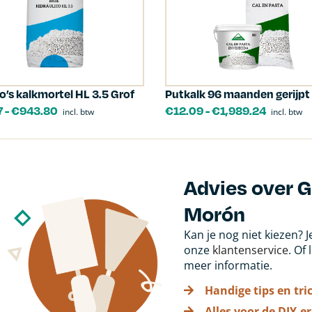
lo’s kalkmortel HL 3.5 Grof
Putkalk 96 maanden gerijpt
7
-
€
943.80
€
12.09
-
€
1,989.24
incl. btw
incl. btw
Advies over Go
Morón
Kan je nog niet kiezen? 
onze
klantenservice
. Of
meer informatie.
Handige tips en tri
Alles voor de DIY-er