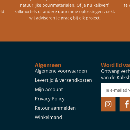
natuurlijke bouwmaterialen. Of je nu kalkverf,
te 
ld.
kalkmortels of andere duurzame oplossingen zoekt,
wij adviseren je graag bij elk project.​
Algemeen
Word lid va
Algemene voorwaarden
Ontvang verh
van de Kalksh
Levertijd & verzendkosten
Mijn account
n
Privacy Policy
Retour aanmelden
Winkelmand