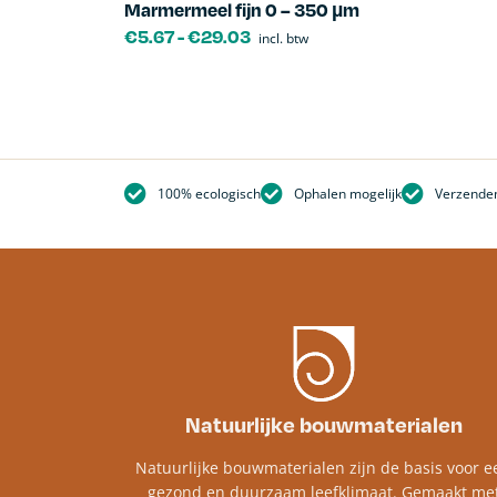
Marmermeel fijn 0 – 350 µm
€
5.67
-
€
29.03
incl. btw
100% ecologisch
Ophalen mogelijk
Verzenden
Natuurlijke bouwmaterialen
Natuurlijke bouwmaterialen zijn de basis voor e
gezond en duurzaam leefklimaat. Gemaakt me