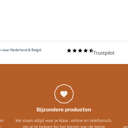
 naar Nederland & België
Trustpilot
Bijzondere producten
en
We staan altijd voor je klaar, online en telefonisch,
t
om je te helpen bij het kiezen van de beste
ve