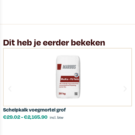
Dit heb je eerder bekeken
Schelpkalk voegmortel grof
i
€
29.02
-
€
2,165.90
incl. btw