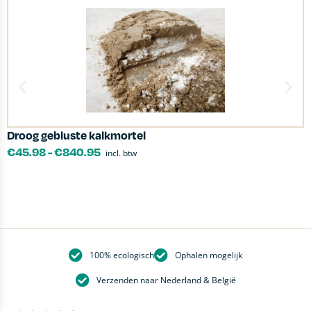
Droog gebluste kalkmortel
T
€
45.98
-
€
840.95
incl. btw
100% ecologisch
Ophalen mogelijk
Verzenden naar Nederland & België