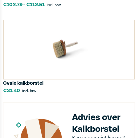
€
102.79
-
€
112.51
incl. btw
Ovale kalkborstel
€
31.40
incl. btw
Advies over
Kalkborstel
Kan je nog niet kiezen?