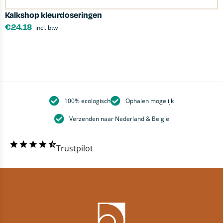
Kalkshop kleurdoseringen
K
€
24.18
incl. btw
100% ecologisch
Ophalen mogelijk
Verzenden naar Nederland & België
Trustpilot