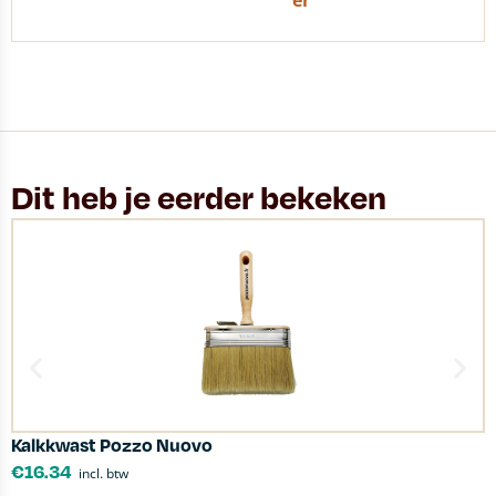
er
Dit heb je eerder bekeken
Kalkkwast Pozzo Nuovo
S
€
16.34
incl. btw