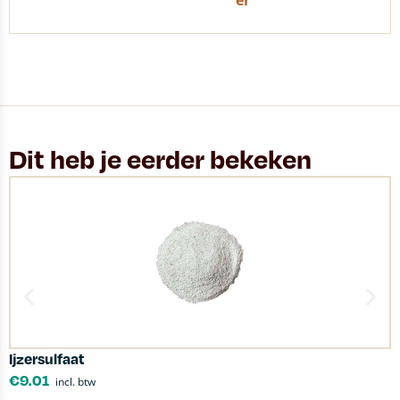
er
Dit heb je eerder bekeken
Ijzersulfaat
A
€
9.01
incl. btw