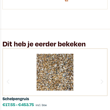
er
Dit heb je eerder bekeken
Schelpengruis
L
€
17.55
-
€
453.75
incl. btw