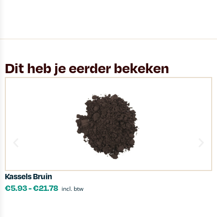
Dit heb je eerder bekeken
Kassels Bruin
G
€
5.93
-
€
21.78
incl. btw