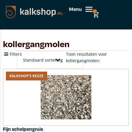
Menu
0
kollergangmolen
Filters
Toon resultaten voor
kollergangmolen:
KALKSHOP'S KEUZE
Fijn schelpengruis