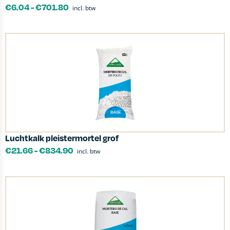
€
6.04
-
€
701.80
incl. btw
Luchtkalk pleistermortel grof
€
21.66
-
€
834.90
incl. btw