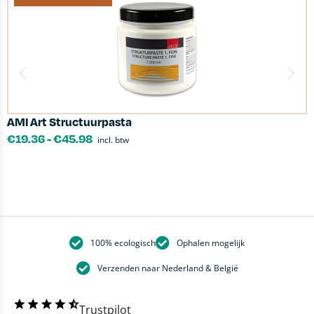
AMI Art Structuurpasta
K
€
19.36
-
€
45.98
incl. btw
100% ecologisch
Ophalen mogelijk
Verzenden naar Nederland & België
Trustpilot