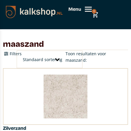
Menu
0
maaszand
Filters
Toon resultaten voor
maaszand:
Zilverzand