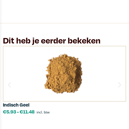
Dit heb je eerder bekeken
Indisch Geel
K
€
5.93
-
€
11.48
incl. btw