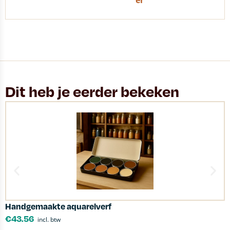
er
Dit heb je eerder bekeken
Handgemaakte aquarelverf
R
€
43.56
incl. btw