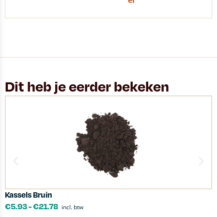
er
Dit heb je eerder bekeken
Kassels Bruin
D
€
5.93
-
€
21.78
incl. btw