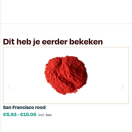
Dit heb je eerder bekeken
San Francisco rood
L
€
5.93
-
€
15.06
incl. btw