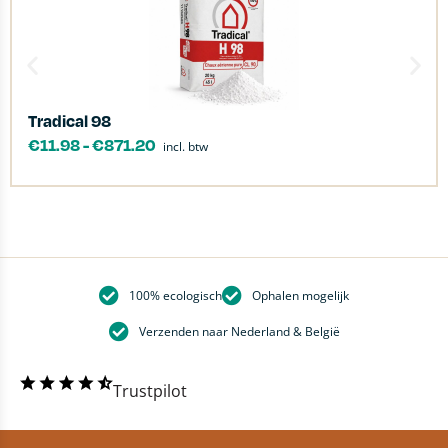
Tradical 98
€
11.98
-
€
871.20
incl. btw
100% ecologisch
Ophalen mogelijk
Verzenden naar Nederland & België
Trustpilot