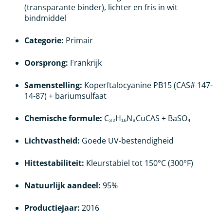
(transparante binder), lichter en fris in wit
bindmiddel
Categorie:
Primair
Oorsprong:
Frankrijk
Samenstelling:
Koperftalocyanine PB15 (CAS# 147-
14-87) + bariumsulfaat
Chemische formule:
C₃₂H₁₆N₈CuCAS + BaSO₄
Lichtvastheid:
Goede UV-bestendigheid
Hittestabiliteit:
Kleurstabiel tot 150°C (300°F)
Natuurlijk aandeel:
95%
Productiejaar:
2016