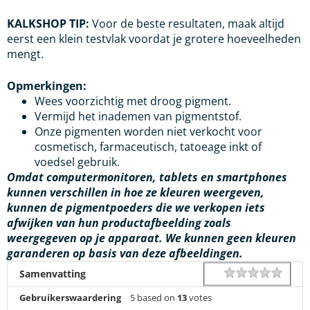
KALKSHOP TIP:
Voor de beste resultaten, maak altijd
eerst een klein testvlak voordat je grotere hoeveelheden
mengt.
Opmerkingen:
Wees voorzichtig met droog pigment.
Vermijd het inademen van pigmentstof.
Onze pigmenten worden niet verkocht voor
cosmetisch, farmaceutisch, tatoeage inkt of
voedsel gebruik.
Omdat computermonitoren, tablets en smartphones
kunnen verschillen in hoe ze kleuren weergeven,
kunnen de pigmentpoeders die we verkopen iets
afwijken van hun productafbeelding zoals
weergegeven op je apparaat. We kunnen geen kleuren
garanderen op basis van deze afbeeldingen.
1 star
2 star
3 star
4 star
5 star
Rating
Samenvatting
Gebruikerswaardering
5
based on
13
votes