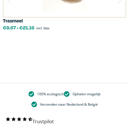
Trasmeel
C
€
9.67
-
€
21.16
incl. btw
100% ecologisch
Ophalen mogelijk
Verzenden naar Nederland & België
Trustpilot