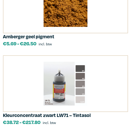
Amberger geel pigment
€
5.69
-
€
26.50
incl. btw
Kleurconcentraat zwart LW71 – Tintasol
€
38.72
-
€
217.80
incl. btw