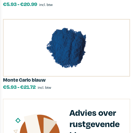
€
5.93
-
€
20.99
incl. btw
Monte Carlo blauw
€
5.93
-
€
21.72
incl. btw
Advies over
rustgevende