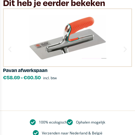
Dit heb je eerder bekeken
Pavan afwerkspaan
K
€
58.69
-
€
60.50
incl. btw
100% ecologisch
Ophalen mogelijk
Verzenden naar Nederland & België