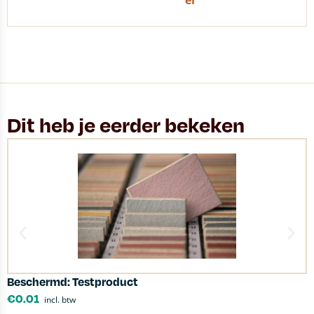
er
Dit heb je eerder bekeken
Beschermd: Testproduct
K
€
0.01
incl. btw