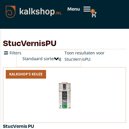
Menu
0
StucVernisPU
Filters
Toon resultaten voor
StucVernisPU:
KALKSHOP'S KEUZE
StucVernis PU