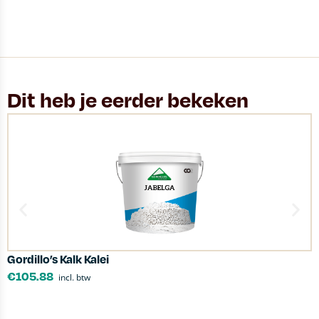
Dit heb je eerder bekeken
Gordillo’s Kalk Kalei
S
€
105.88
incl. btw