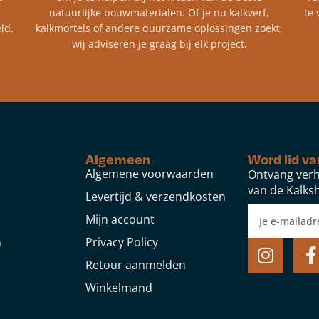
natuurlijke bouwmaterialen. Of je nu kalkverf,
te 
ld.
kalkmortels of andere duurzame oplossingen zoekt,
wij adviseren je graag bij elk project.​
Algemeen
Word lid va
Algemene voorwaarden
Ontvang verh
van de Kalksh
Levertijd & verzendkosten
Mijn account
n
Privacy Policy
Retour aanmelden
Winkelmand