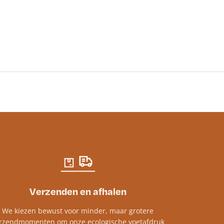
Lijnolie
€
15.71
-
€
58.0
Verzenden en afhalen
We kiezen bewust voor minder, maar grotere
rzendmomenten om onze ecologische voetafdruk