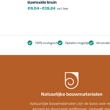
IJzeroxide bruin
€
6.04
-
€
19.24
incl. btw
100% ecologisch
Ophalen mogelijk
Verzenden
Natuurlijke bouwmaterialen
Natuurlijke bouwmaterialen zijn de basis voor e
gezond en duurzaam leefklimaat. Gemaakt me