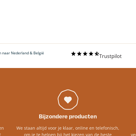
 naar Nederland & België
Trustpilot
Bijzondere producten
en
We staan altijd voor je klaar, online en telefonisch,
t
om je te helpen bij het kiezen van de beste
ve