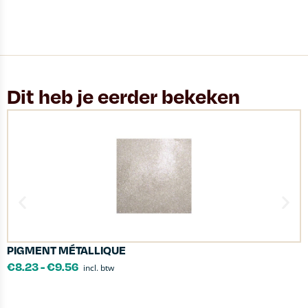
Dit heb je eerder bekeken
PIGMENT MÉTALLIQUE
P
€
8.23
-
€
9.56
incl. btw