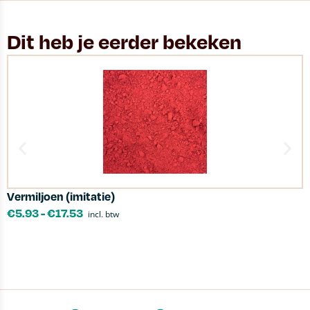
Dit heb je eerder bekeken
Vermiljoen (imitatie)
T
€
5.93
-
€
17.53
incl. btw