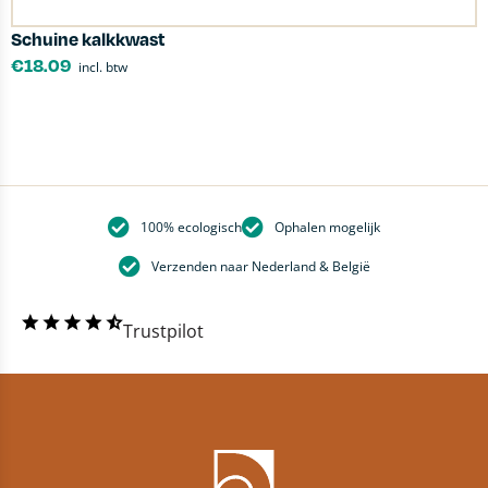
Schuine kalkkwast
L
€
18.09
incl. btw
100% ecologisch
Ophalen mogelijk
Verzenden naar Nederland & België
Trustpilot