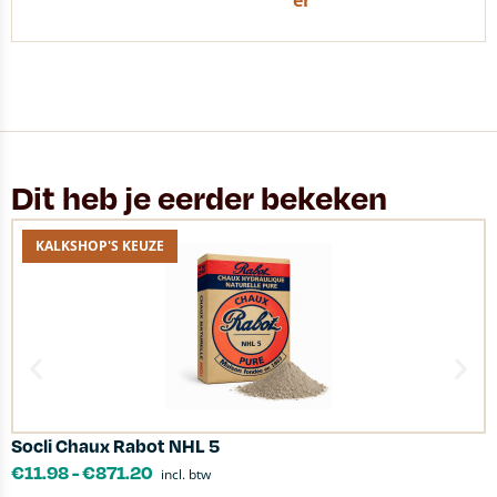
er
Dit heb je eerder bekeken
KALKSHOP'S KEUZE
Socli Chaux Rabot NHL 5
S
€
11.98
-
€
871.20
incl. btw