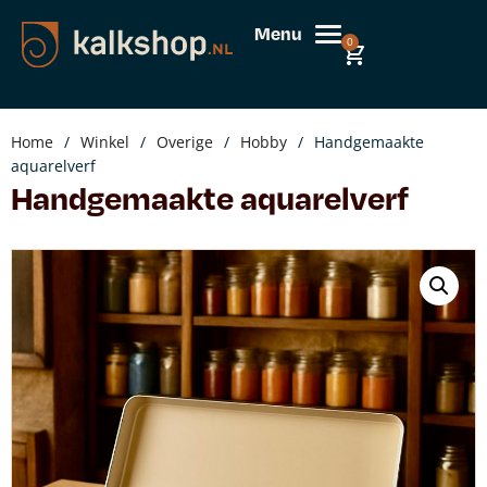
Menu
0
Home
/
Winkel
/
Overige
/
Hobby
/
Handgemaakte
aquarelverf
Handgemaakte aquarelverf