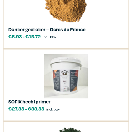
Donker geel oker – Ocres de France
€
5.93
-
€
15.72
incl. btw
SOFIX hechtprimer
€
27.83
-
€
88.33
incl. btw