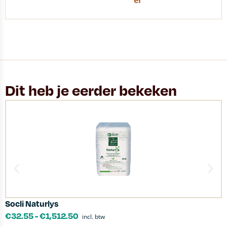
er
Dit heb je eerder bekeken
Socli Naturlys
O
€
32.55
-
€
1,512.50
incl. btw