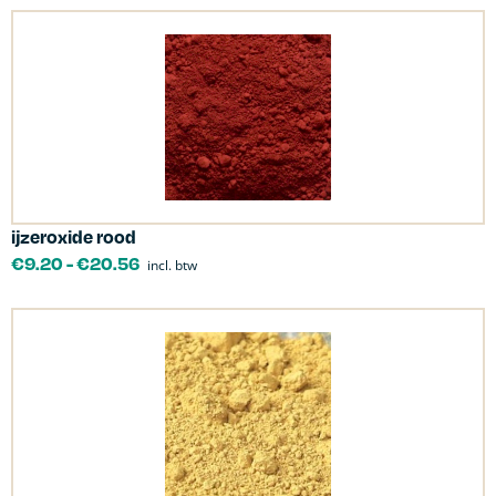
ijzeroxide rood
€
9.20
-
€
20.56
incl. btw