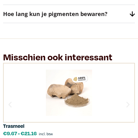
Hoe lang kun je pigmenten bewaren?
Misschien ook interessant
Trasmeel
C
€
9.67
-
€
21.16
incl. btw