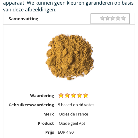
apparaat. We kunnen geen kleuren garanderen op basis
van deze afbeeldingen.
1 star
2 star
3 star
4 star
5 star
Rating
Samenvatting
Waardering
Gebruikerswaardering
5
based on
16
votes
Merk
Ocres de France
Product
Oxide geel Apt
Prijs
EUR
4.90