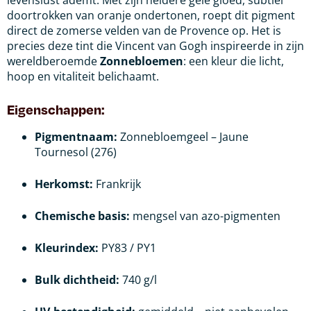
levenslust ademt. Met zijn heldere gele gloed, subtiel
doortrokken van oranje ondertonen, roept dit pigment
direct de zomerse velden van de Provence op. Het is
precies deze tint die Vincent van Gogh inspireerde in zijn
wereldberoemde
Zonnebloemen
: een kleur die licht,
hoop en vitaliteit belichaamt.
Eigenschappen:
Pigmentnaam:
Zonnebloemgeel – Jaune
Tournesol (276)
Herkomst:
Frankrijk
Chemische basis:
mengsel van azo-pigmenten
Kleurindex:
PY83 / PY1
Bulk dichtheid:
740 g/l