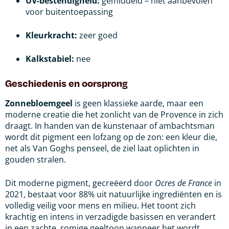
UV-bestendigheid:
gemiddeld – niet aanbevolen
voor buitentoepassing
Kleurkracht:
zeer goed
Kalkstabiel:
nee
Geschiedenis en oorsprong
Zonnebloemgeel
is geen klassieke aarde, maar een
moderne creatie die het zonlicht van de Provence in zich
draagt. In handen van de kunstenaar of ambachtsman
wordt dit pigment een lofzang op de zon: een kleur die,
net als Van Goghs penseel, de ziel laat oplichten in
gouden stralen.
Dit moderne pigment, gecreëerd door
Ocres de France
in
2021, bestaat voor 88% uit natuurlijke ingrediënten en is
volledig veilig voor mens en milieu. Het toont zich
krachtig en intens in verzadigde basissen en verandert
in een zachte, romige geeltoon wanneer het wordt