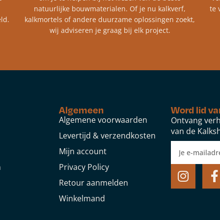
natuurlijke bouwmaterialen. Of je nu kalkverf,
te 
ld.
kalkmortels of andere duurzame oplossingen zoekt,
wij adviseren je graag bij elk project.​
Algemeen
Word lid va
Algemene voorwaarden
Ontvang verh
van de Kalksh
Levertijd & verzendkosten
Mijn account
n
Privacy Policy
Retour aanmelden
Winkelmand