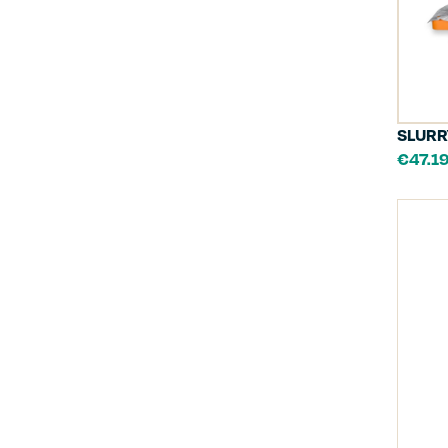
SLURR
€
47.1