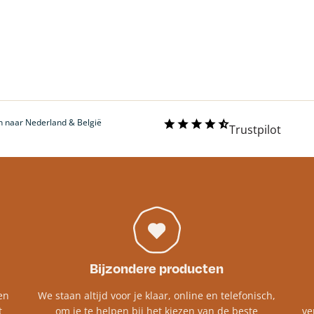
 naar Nederland & België
Trustpilot
Bijzondere producten
en
We staan altijd voor je klaar, online en telefonisch,
t
om je te helpen bij het kiezen van de beste
ve