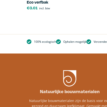
Eco verfbak
€
3.01
incl. btw
100% ecologisch
Ophalen mogelijk
Verzenden
Natuurlijke bouwmaterialen
Natuurlijke bouwmaterialen zijn de basis voor e
gezond en duurzaam leefklimaat. Gemaakt me