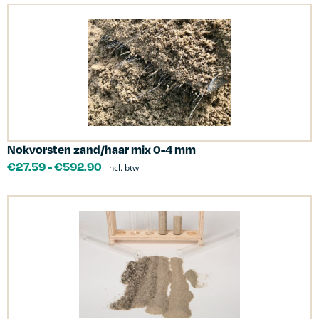
Nokvorsten zand/haar mix 0-4 mm
€
27.59
-
€
592.90
incl. btw