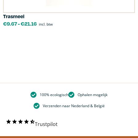
Trasmeel
C
€
9.67
-
€
21.16
incl. btw
100% ecologisch
Ophalen mogelijk
Verzenden naar Nederland & België
Trustpilot