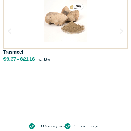
Trasmeel
C
€
9.67
-
€
21.16
incl. btw
100% ecologisch
Ophalen mogelijk