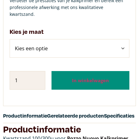
Verbeter de prestaties van je kalkprimer en bereik een
professionele afwerking met ons kwalitatieve
kwartszand.
Kies je maat
In winkelwagen
Productinformatie
Gerelateerde producten
Specificaties
Productinformatie
Kwartszand 100/300µ voor
Pozzo Nuovo Kalkprimer
.