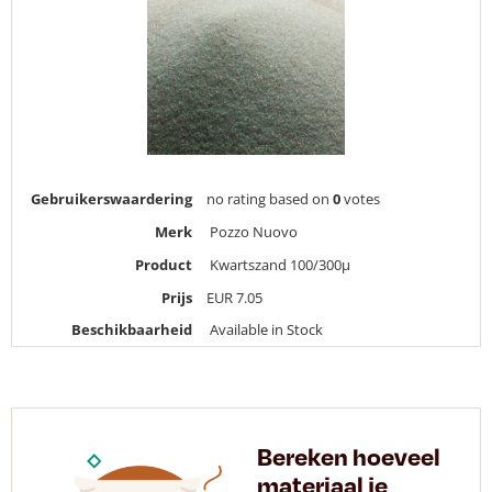
Gebruikerswaardering
no rating
based on
0
votes
Merk
Pozzo Nuovo
Product
Kwartszand 100/300µ
Prijs
EUR
7.05
Beschikbaarheid
Available in Stock
Bereken hoeveel
materiaal je