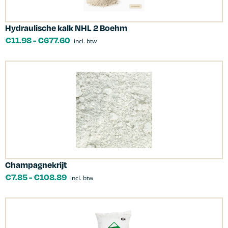
Hydraulische kalk NHL 2 Boehm
€
11.98
-
€
677.60
incl. btw
Champagnekrijt
€
7.85
-
€
108.89
incl. btw