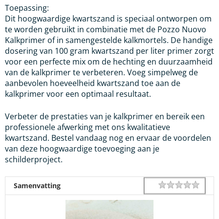
Toepassing:
Dit hoogwaardige kwartszand is speciaal ontworpen om
te worden gebruikt in combinatie met de Pozzo Nuovo
Kalkprimer of in samengestelde kalkmortels. De handige
dosering van 100 gram kwartszand per liter primer zorgt
voor een perfecte mix om de hechting en duurzaamheid
van de kalkprimer te verbeteren. Voeg simpelweg de
aanbevolen hoeveelheid kwartszand toe aan de
kalkprimer voor een optimaal resultaat.
Verbeter de prestaties van je kalkprimer en bereik een
professionele afwerking met ons kwalitatieve
kwartszand. Bestel vandaag nog en ervaar de voordelen
van deze hoogwaardige toevoeging aan je
schilderproject.
1 star
2 star
3 star
4 star
5 star
Rating
Samenvatting