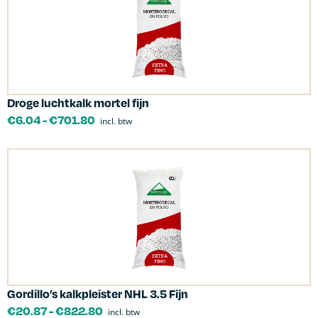
Droge luchtkalk mortel fijn
€
6.04
-
€
701.80
incl. btw
Gordillo’s kalkpleister NHL 3.5 Fijn
€
20.87
-
€
822.80
incl. btw